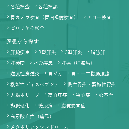
各種検査
各種検診
胃カメラ検査（胃内視鏡検査）
エコー検査
ピロリ菌の検査
疾患から探す
肝臓疾患
B型肝炎
C型肝炎
脂肪肝
肝硬変
胆嚢疾患
肝癌（肝臓癌）
逆流性食道炎
胃がん
胃・十二指腸潰瘍
機能性ディスペプシア
慢性胃炎・萎縮性胃炎
大腸ポリープ
高血圧症
狭心症
心不全
動脈硬化
糖尿病
脂質異常症
高尿酸血症（痛風）
メタボリックシンドローム