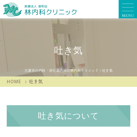
吐き気
大津市の内科・消化器内科の林内科クリニック｜吐き気
HOME
吐き気
吐き気について