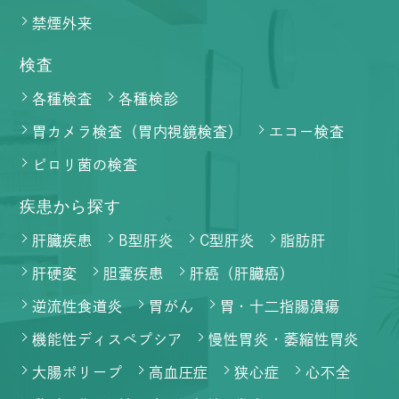
禁煙外来
検査
各種検査
各種検診
胃カメラ検査（胃内視鏡検査）
エコー検査
ピロリ菌の検査
疾患から探す
肝臓疾患
B型肝炎
C型肝炎
脂肪肝
肝硬変
胆嚢疾患
肝癌（肝臓癌）
逆流性食道炎
胃がん
胃・十二指腸潰瘍
機能性ディスペプシア
慢性胃炎・萎縮性胃炎
大腸ポリープ
高血圧症
狭心症
心不全